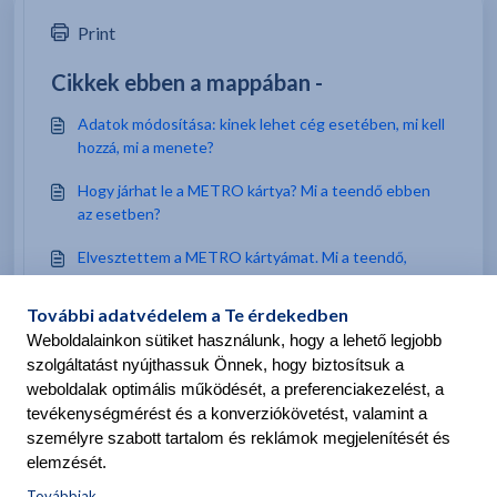
Print
Cikkek ebben a mappában -
Adatok módosítása: kinek lehet cég esetében, mi kell
hozzá, mi a menete?
Hogy járhat le a METRO kártya? Mi a teendő ebben
az esetben?
Elvesztettem a METRO kártyámat. Mi a teendő,
hogyan kaphatok másikat?
Tetszhet Önnek -
Elvesztettem a METRO kártyámat. Mi a teendő,
hogyan kaphatok másikat?
Lehetséges problémák
Reklamáció esetén mi a teendő: túlszámlázás, téves á