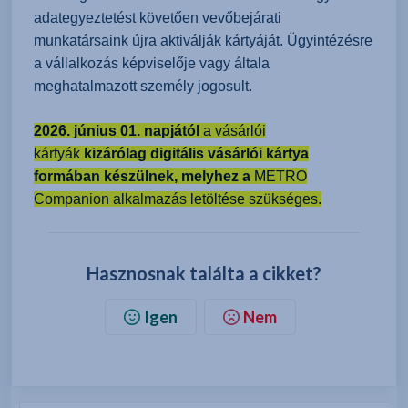
adategyeztetést követően vevőbejárati
munkatársaink újra aktiválják kártyáját. Ügyintézésre
a vállalkozás képviselője vagy általa
meghatalmazott személy jogosult.
2026. június 01. napjától
a vásárlói
kártyák
kizárólag digitális vásárlói kártya
formában készülnek, melyhez a
METRO
Companion alkalmazás letöltése szükséges.
Hasznosnak találta a cikket?
Igen
Nem