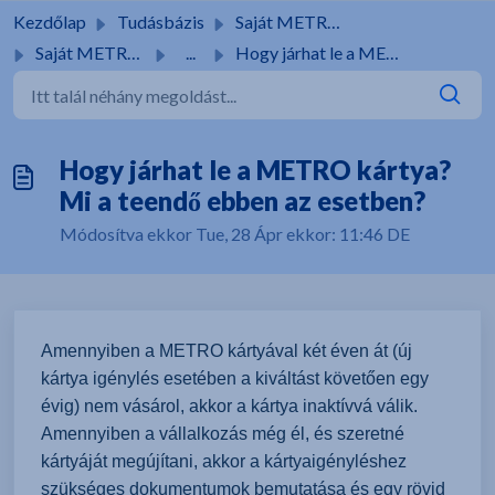
Kihagyás a tartalom megtartásához
Kezdőlap
Tudásbázis
Saját METRO kártya
Saját METRO kártya
...
Hogy járhat le a METRO kártya? Mi a teendő ebben az esetben?
Hogy járhat le a METRO kártya?
Mi a teendő ebben az esetben?
Módosítva ekkor Tue, 28 Ápr ekkor: 11:46 DE
Amennyiben a METRO kártyával két éven át (új
kártya igénylés esetében a kiváltást követően egy
évig) nem vásárol, akkor a kártya inaktívvá válik.
Amennyiben a vállalkozás még él, és szeretné
kártyáját megújítani, akkor a kártyaigényléshez
szükséges dokumentumok bemutatása és egy rövid