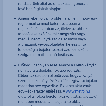
rendszerünk által automatikusan generált
levélben foglaltak alapján.
Amennyiben olyan probléma áll fenn, hogy egy
régi e-mail címmel történt korábban a
regisztráció, azonban az, illetve az ahhoz
tartozó levelező fiók már megszűnt vagy
megváltozott, ügyfélszolgálatunkon vagy
áruházaink vevőszolgálatán keresztül van
lehetőség a bejelentkezési azonosítóként
szolgáló e-mail cím módosítására.
Előfordulhat olyan eset, amikor a Metro kártyát
nem tudja a digitális fiókjába regisztrálni.
Ebben az esetben ellenőrizze, hogy a kártyán
szereplő személynév és a fiók regisztrációjakor
megadott név egyezik-e. Ez lehet akár csak
egy-két karakter eltérés is. A
www.metro.hu
oldalról a fiókba bejelentkezve a „Saját adatok”
menüben módosítani tudja a korábban