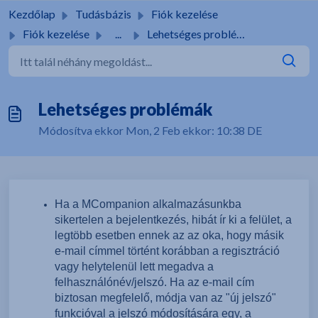
Kihagyás a tartalom megtartásához
Kezdőlap
Tudásbázis
Fiók kezelése
Fiók kezelése
...
Lehetséges problémák
Lehetséges problémák
Módosítva ekkor Mon, 2 Feb ekkor: 10:38 DE
Ha a MCompanion alkalmazásunkba
sikertelen a bejelentkezés, hibát ír ki a felület, a
legtöbb esetben ennek az az oka, hogy másik
e-mail címmel történt korábban a regisztráció
vagy helytelenül lett megadva a
felhasználónév/jelszó. Ha az e-mail cím
biztosan megfelelő, módja van az "új jelszó"
funkcióval a jelszó módosítására egy, a