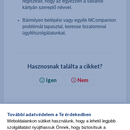
regisztrált, hogy az egyezzen a vásárlói
kártyán szereplő névvel.
Bármilyen belépési vagy egyéb MCompanion
problémát tapasztal, keresse bizalommal
ügyfélszolgálatunkat.
Hasznosnak találta a cikket?
Igen
Nem
Print