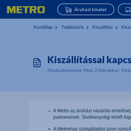
Kihagyás a tartalom megtartásához
Kezdőlap
Tudásbázis
Kiszállítás
Kiszá
Kiszállítással kapc
Módosítva ekkor Mon, 2 Feb ekkor: 10:4
A Metro az áruházi vásárlás lehetőségé
partnereinek. Tevékenységi körtől függ
A Metromax szolgáltatást azon szerző