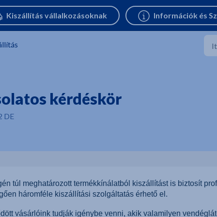
llítás
solatos kérdéskör
2 DE
n túl meghatározott termékkínálatból kiszállítást is biztosít prof
ően háromféle kiszállítási szolgáltatás érhető el.
dött vásárlóink tudják igénybe venni, akik valamilyen vendéglá