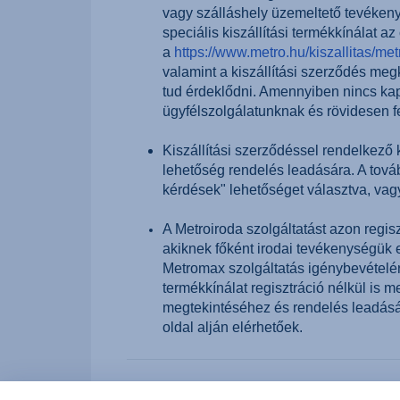
vagy szálláshely üzemeltető tevékenysé
speciális kiszállítási termékkínálat a
a
https://www.metro.hu/kiszallitas/metr
valamint a kiszállítási szerződés megkö
tud érdeklődni. Amennyiben nincs kapc
ügyfélszolgálatunknak és rövidesen fel
Kiszállítási szerződéssel rendelkező
lehetőség rendelés leadására. A tovább
kérdések" lehetőséget választva, vagy 
A Metroiroda szolgáltatást azon regisz
akiknek főként irodai tevékenységük 
Metromax szolgáltatás igénybevételér
termékkínálat regisztráció nélkül is 
megtekintéséhez és rendelés leadásáh
oldal alján elérhetőek.
Hasznosnak találta a