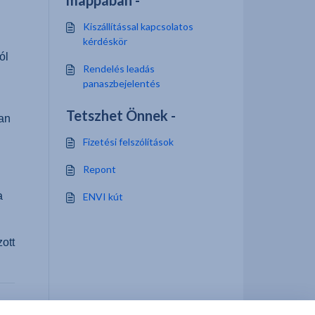
mappában -
Kiszállítással kapcsolatos
kérdéskör
ól
Rendelés leadás
panaszbejelentés
Tetszhet Önnek -
an
Fizetési felszólítások
Repont
a
ENVI kút
ott