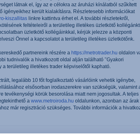
get látnak el, így az e célokra az áruházi kínálatból szűkített
z ő igényeikhez került kialakításra. Részletesebb információkat
o-kiszallitas
linkre kattintva érhet el. A további részletekről,
tésének feltételeiről a területileg illetékes üzletkötő kollégánkt
solatban üzletkötő kollégáinkkal, kérjük jelezze a központi
veszi Önnel a kapcsolatot a területileg illetékes üzletkötőnk.
 kereskedő partnereink részére a
https://metrotrader.hu
oldalon v
i tudnivalók a hivatkozott oldal alján található "Gyakori
a területileg illetékes trader képviselőtől kapható.
trált, legalább 10 főt foglalkoztató vásárlóink vehetik igénybe,
ellátásához elsősorban irodaszerekre van szükségük, valamint 
e tevékenységi körük besorolása miatt nem jogosultak. A teljes
megtekinthető a
www.metroiroda.hu
oldalunkon, azonban az árak
oz már regisztráció szükséges. További információk a hivatkoz
 cikket?